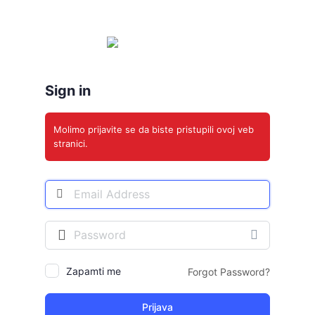
Prijava
Sign in
Molimo prijavite se da biste pristupili ovoj veb
stranici.
Adresa
E-
pošte
Šifra
Zapamti me
Forgot Password?