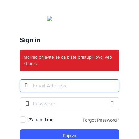
Prijava
Sign in
Molimo prijavite se da biste pristupili ovoj veb
stranici.
Adresa
E-
pošte
Šifra
Zapamti me
Forgot Password?