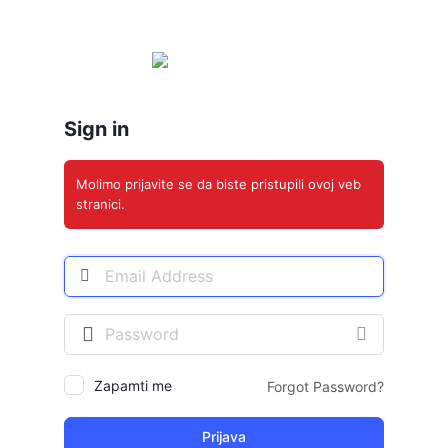
Prijava
Sign in
Molimo prijavite se da biste pristupili ovoj veb
stranici.
Adresa
E-
pošte
Šifra
Zapamti me
Forgot Password?